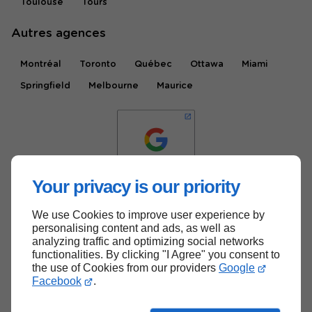
Toulouse
Tours
Autres agences
Montréal
Toronto
Québec
Ottawa
Miami
Springfield
Melbourne
Maurice
Your privacy is our priority
We use Cookies to improve user experience by
Haut de page
personalising content and ads, as well as
analyzing traffic and optimizing social networks
functionalities. By clicking "I Agree" you consent to
the use of Cookies from our providers
Google
Facebook
.