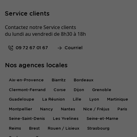
Service clients
Contactez notre Service clients
du lundi au vendredi de 8h30 à 18h
09 72 67 01 67
Courriel
Nos agences locales
Aix-en-Provence
Biarritz
Bordeaux
Clermont-Ferrand
Corse
Dijon
Grenoble
Guadeloupe
La Réunion
Lille
Lyon
Martinique
Montpellier
Nancy
Nantes
Nice / Fréjus
Paris
Seine-Saint-Denis
Les Yvelines
Seine-et-Marne
Reims
Brest
Rouen / Lisieux
Strasbourg