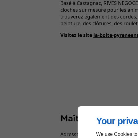
Basé à Castagnac, RIVES NEGOCE
cloches sur mesure pour les ani
trouverez également des cordes,
peinture, des clôtures, des roulett
Visitez le site
la-boite-pyreneen
Maître Caroline Li
Your priva
Adressez-vous à Maître Caroline L
We use Cookies to