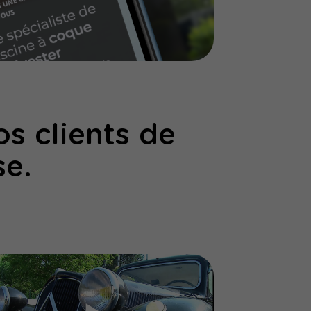
s clients de
se.