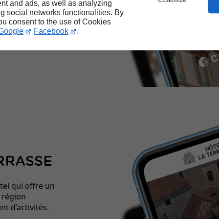
Customize
nt and ads, as well as analyzing
ail.
ng social networks functionalities. By
you consent to the use of Cookies
se.fr
Google
Facebook
.
RRASSE
el qui offre un
e région
t d’activités.