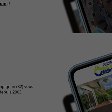
.com
E
mpignan (82) vous
depuis 2003.