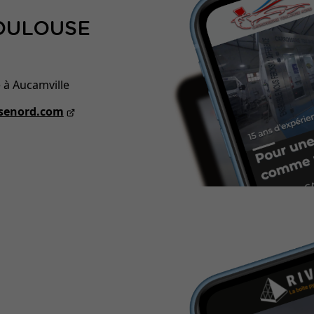
OULOUSE
 à Aucamville
usenord.com