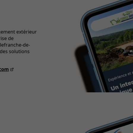
gement extérieur
ise de
llefranche-de-
des solutions
.com