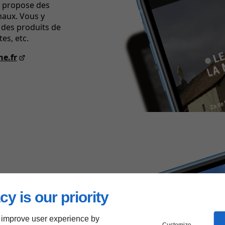
 propose des
maux. Vous y
 des produits de
es, etc.
ne.fr
tt
cy is our priority
itt pour régler vos
 improve user experience by