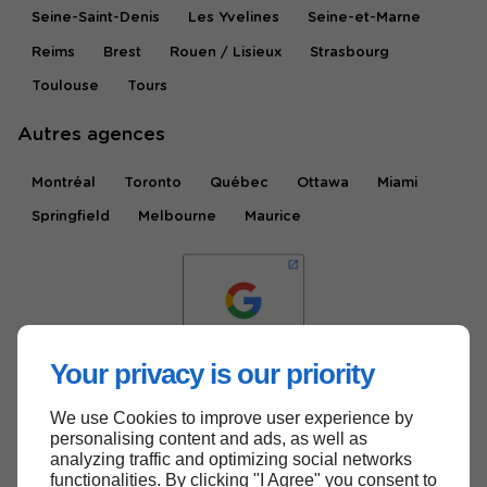
Seine-Saint-Denis
Les Yvelines
Seine-et-Marne
Reims
Brest
Rouen / Lisieux
Strasbourg
Toulouse
Tours
Autres agences
Montréal
Toronto
Québec
Ottawa
Miami
Springfield
Melbourne
Maurice
Your privacy is our priority
We use Cookies to improve user experience by
Haut de page
personalising content and ads, as well as
analyzing traffic and optimizing social networks
functionalities. By clicking "I Agree" you consent to