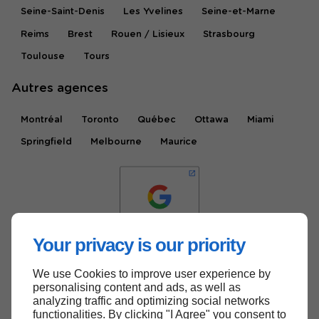
Seine-Saint-Denis
Les Yvelines
Seine-et-Marne
Reims
Brest
Rouen / Lisieux
Strasbourg
Toulouse
Tours
Autres agences
Montréal
Toronto
Québec
Ottawa
Miami
Springfield
Melbourne
Maurice
Your privacy is our priority
We use Cookies to improve user experience by
Haut de page
personalising content and ads, as well as
analyzing traffic and optimizing social networks
functionalities. By clicking "I Agree" you consent to