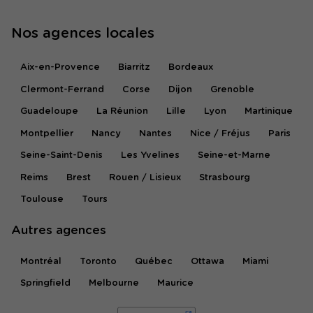
Nos agences locales
Aix-en-Provence
Biarritz
Bordeaux
Clermont-Ferrand
Corse
Dijon
Grenoble
Guadeloupe
La Réunion
Lille
Lyon
Martinique
Montpellier
Nancy
Nantes
Nice / Fréjus
Paris
Seine-Saint-Denis
Les Yvelines
Seine-et-Marne
Reims
Brest
Rouen / Lisieux
Strasbourg
Toulouse
Tours
Autres agences
Montréal
Toronto
Québec
Ottawa
Miami
Springfield
Melbourne
Maurice