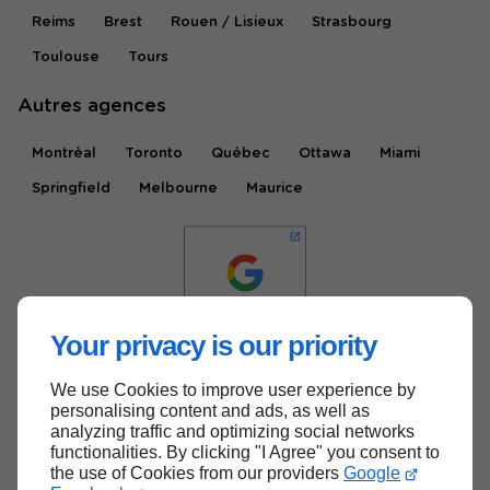
Reims
Brest
Rouen / Lisieux
Strasbourg
Toulouse
Tours
Autres agences
Montréal
Toronto
Québec
Ottawa
Miami
Springfield
Melbourne
Maurice
Your privacy is our priority
We use Cookies to improve user experience by
Haut de page
personalising content and ads, as well as
analyzing traffic and optimizing social networks
functionalities. By clicking "I Agree" you consent to
the use of Cookies from our providers
Google