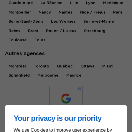
Guadeloupe
La Réunion
Lille
Lyon
Martinique
Montpellier
Nancy
Nantes
Nice / Fréjus
Paris
Seine-Saint-Denis
Les Yvelines
Seine-et-Marne
Reims
Brest
Rouen / Lisieux
Strasbourg
Toulouse
Tours
Autres agences
Montréal
Toronto
Québec
Ottawa
Miami
Springfield
Melbourne
Maurice
Your privacy is our priority
We use Cookies to improve user experience by